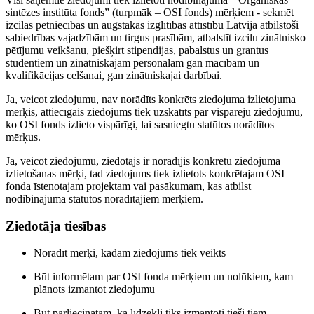
sintēzes institūta fonds” (turpmāk – OSI fonds) mērķiem - sekmēt
izcilas pētniecības un augstākās izglītības attīstību Latvijā atbilstoši
sabiedrības vajadzībām un tirgus prasībām, atbalstīt izcilu zinātnisko
pētījumu veikšanu, piešķirt stipendijas, pabalstus un grantus
studentiem un zinātniskajam personālam gan mācībām un
kvalifikācijas celšanai, gan zinātniskajai darbībai.
Ja, veicot ziedojumu, nav norādīts konkrēts ziedojuma izlietojuma
mērķis, attiecīgais ziedojums tiek uzskatīts par vispārēju ziedojumu,
ko OSI fonds izlieto vispārīgi, lai sasniegtu statūtos norādītos
mērķus.
Ja, veicot ziedojumu, ziedotājs ir norādījis konkrētu ziedojuma
izlietošanas mērķi, tad ziedojums tiek izlietots konkrētajam OSI
fonda īstenotajam projektam vai pasākumam, kas atbilst
nodibinājuma statūtos norādītajiem mērķiem.
Ziedotāja tiesības
Norādīt mērķi, kādam ziedojums tiek veikts
Būt informētam par OSI fonda mērķiem un nolūkiem, kam
plānots izmantot ziedojumu
Būt pārliecinātam, ka līdzekļi tiks izmantoti tieši tiem