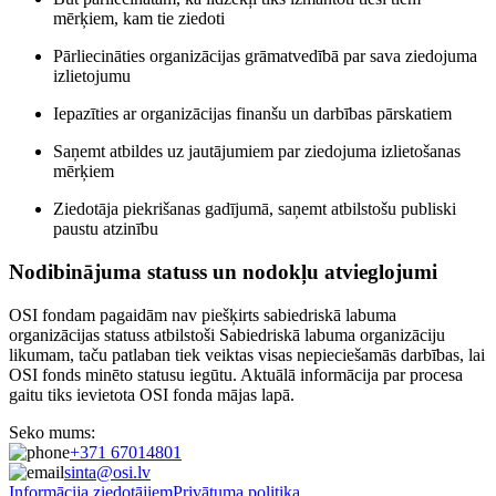
mērķiem, kam tie ziedoti
Pārliecināties organizācijas grāmatvedībā par sava ziedojuma
izlietojumu
Iepazīties ar organizācijas finanšu un darbības pārskatiem
Saņemt atbildes uz jautājumiem par ziedojuma izlietošanas
mērķiem
Ziedotāja piekrišanas gadījumā, saņemt atbilstošu publiski
paustu atzinību
Nodibinājuma statuss un nodokļu atvieglojumi
OSI fondam pagaidām nav piešķirts sabiedriskā labuma
organizācijas statuss atbilstoši Sabiedriskā labuma organizāciju
likumam, taču patlaban tiek veiktas visas nepieciešamās darbības, lai
OSI fonds minēto statusu iegūtu. Aktuālā informācija par procesa
gaitu tiks ievietota OSI fonda mājas lapā.
Seko mums:
+371 67014801
sinta@osi.lv
Informācija ziedotājiem
Privātuma politika