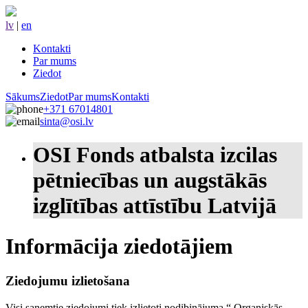
lv
|
en
Kontakti
Par mums
Ziedot
Sākums
Ziedot
Par mums
Kontakti
+371 67014801
sinta@osi.lv
OSI Fonds atbalsta izcilas
pētniecības un augstākās
izglītības attīstību Latvijā
Informācija ziedotājiem
Ziedojumu izlietošana
Visi saņemtie ziedojumi tiek izlietoti nodibinājuma “ Organiskās